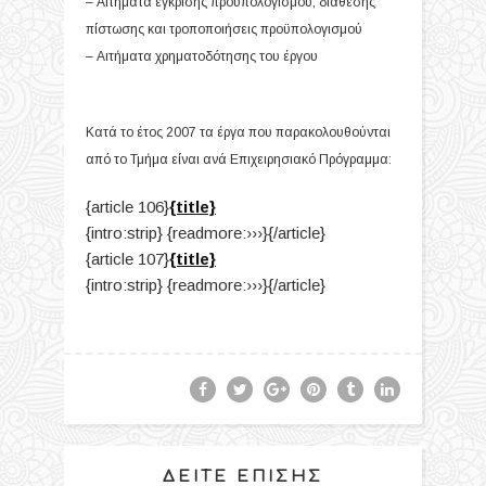
– Αιτήματα έγκρισης προϋπολογισμού, διάθεσης
πίστωσης και τροποποιήσεις προϋπολογισμού
– Αιτήματα χρηματοδότησης του έργου
Κατά το έτος 2007 τα έργα που παρακολουθούνται
από το Τμήμα είναι ανά Επιχειρησιακό Πρόγραμμα:
{article 106}
{title}
{intro:strip} {readmore:›››}{/article}
{article 107}
{title}
{intro:strip} {readmore:›››}{/article}
ΔΕΊΤΕ ΕΠΊΣΗΣ