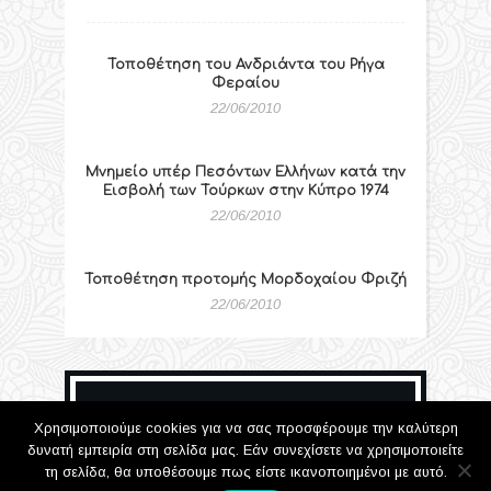
Τοποθέτηση του Ανδριάντα του Ρήγα
Φεραίου
22/06/2010
Μνημείο υπέρ Πεσόντων Ελλήνων κατά την
Εισβολή των Τούρκων στην Κύπρο 1974
22/06/2010
Τοποθέτηση προτομής Μορδοχαίου Φριζή
22/06/2010
Πεπραγμένα 2007
Χρησιμοποιούμε cookies για να σας προσφέρουμε την καλύτερη
δυνατή εμπειρία στη σελίδα μας. Εάν συνεχίσετε να χρησιμοποιείτε
22/06/2010
836 Προβολές
τη σελίδα, θα υποθέσουμε πως είστε ικανοποιημένοι με αυτό.