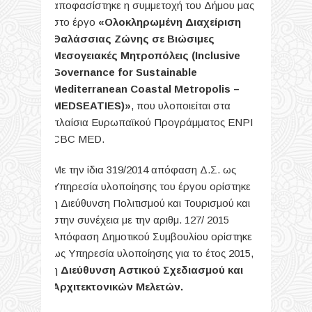
αποφασίστηκε η συμμετοχή του Δήμου μας
στο έργο
«Ολοκληρωμένη Διαχείριση
Θαλάσσιας Ζώνης σε Βιώσιμες
Μεσογειακές Μητροπόλεις (Inclusive
Governance for Sustainable
Mediterranean Coastal Metropolis –
MEDSEATIES)»
, που υλοποιείται στα
πλαίσια Ευρωπαϊκού Προγράμματος ENPI
CBC MED.
Με την ίδια 319/2014 απόφαση Δ.Σ. ως
Υπηρεσία υλοποίησης του έργου ορίστηκε
η Διεύθυνση Πολιτισμού και Τουρισμού και
στην συνέχεια με την αριθμ. 127/ 2015
Απόφαση Δημοτικού Συμβουλίου ορίστηκε
ως Υπηρεσία υλοποίησης για το έτος 2015,
η
Διεύθυνση Αστικού Σχεδιασμού και
Αρχιτεκτονικών Μελετών.