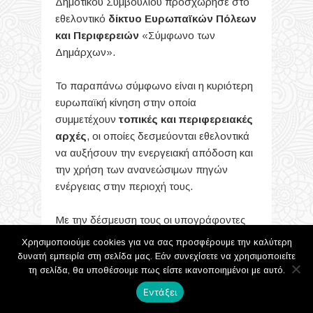
Δημοτικού Συμβουλίου προσχώρησε στο
εθελοντικό
δίκτυο Ευρωπαϊκών Πόλεων
και Περιφερειών
«Σύμφωνο των
Δημάρχων».
Το παραπάνω σύμφωνο είναι η κυριότερη
ευρωπαϊκή κίνηση στην οποία
συμμετέχουν
τοπικές και περιφερειακές
αρχές
, οι οποίες δεσμεύονται εθελοντικά
να αυξήσουν την ενεργειακή απόδοση και
την χρήση των ανανεώσιμων πηγών
ενέργειας στην περιοχή τους.
Με την δέσμευση τους οι υπογράφοντες
το Σύμφωνο σκοπεύουν να επιτύχουν και
Χρησιμοποιούμε cookies για να σας προσφέρουμε την καλύτερη
να υπερβούν το στόχο της Ευρωπαϊκής
δυνατή εμπειρία στη σελίδα μας. Εάν συνεχίσετε να χρησιμοποιείτε
Ένωσης για
μείωση των εκπομπών
τη σελίδα, θα υποθέσουμε πως είστε ικανοποιημένοι με αυτό.
διοξειδίου του άνθρακα (CO2)
κατά 20%
Εντάξει
μέχρι το 2020.