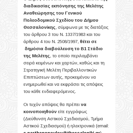
διαδικασίας εκπόνησης της Μελέτης
Αναθεώρησης του Γενικού
Πολεοδομικού Σχεδίου του Δήμου
Θεσσαλονίκης
, σύμφωνα με τις διατάξεις
του άρθρου 3 του Ν. 1337/1983 και του
άρθρου 4 του Ν. 2508/1997,
θέτει σε
δημόσια διαβούλευση το Β1 Στάδιο
της Μελέτης
, το οποίο περιλαμβάνει
σειρά κειμένων και χαρτών, καθώς και τη
Στρατηγική Μελέτη Περιβαλλοντικών
Επιπτώσεων αυτής, προκειμένου να
ενημερωθεί και να εκφράσει τις απόψεις
του κάθε ενδιαφερόμενος.
Οι τυχόν απόψεις θα πρέπει
να
κοινοποιηθούν
είτε εγγράφως
(Διεύθυνση Αστικού Σχεδιασμού, Τμήμα
Αστικού Σχεδιασμού) ή ηλεκτρονικά (email:
s.parthenopoulou@thessaloniki.gr
)