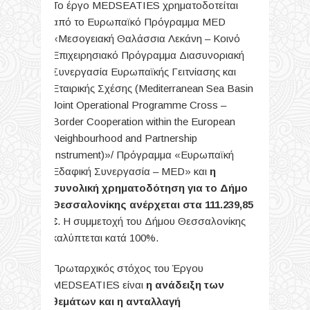
Το έργο MEDSEATIES χρηματοδοτείται
από το Ευρωπαϊκό Πρόγραμμα MED
«Μεσογειακή Θαλάσσια Λεκάνη – Κοινό
Επιχειρησιακό Πρόγραμμα Διασυνοριακή
Συνεργασία Ευρωπαϊκής Γειτνίασης και
Εταιρικής Σχέσης (Mediterranean Sea Basin
Joint Operational Programme Cross –
Border Cooperation within the European
Neighbourhood and Partnership
Instrument)»/ Πρόγραμμα «Ευρωπαϊκή
Εδαφική Συνεργασία – MED» και
η
συνολική χρηματοδότηση για το Δήμο
Θεσσαλονίκης ανέρχεται στα 111.239,85
€
. Η συμμετοχή του Δήμου Θεσσαλονίκης
καλύπτεται κατά 100%.
Πρωταρχικός στόχος του Έργου
MEDSEATIES είναι
η ανάδειξη των
θεμάτων και η ανταλλαγή