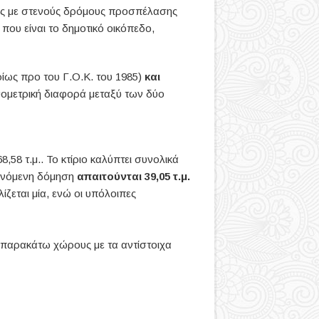
ίας με στενούς δρόμους προσπέλασης
που είναι το δημοτικό οικόπεδο,
ρίως προ του Γ.Ο.Κ. του 1985)
και
ψομετρική διαφορά μεταξύ των δύο
68,58 τ.μ.. Το κτίριο καλύπτει συνολικά
τεινόμενη δόμηση
απαιτούνται 39,05 τ.μ.
λίζεται μία, ενώ οι υπόλοιπες
ς παρακάτω χώρους με τα αντίστοιχα