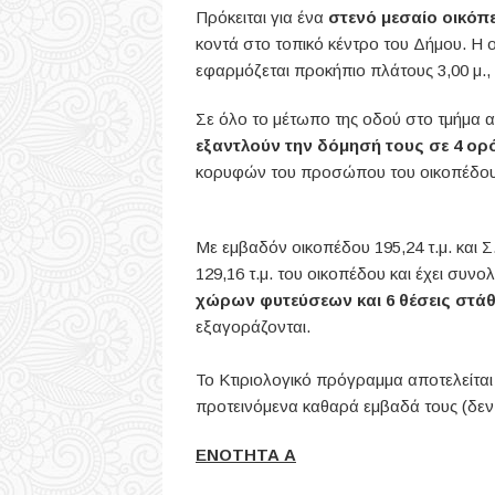
Πρόκειται για ένα
στενό μεσαίο οικό
κοντά στο τοπικό κέντρο του Δήμου. Η ο
εφαρμόζεται προκήπιο πλάτους 3,00 μ., 
Σε όλο το μέτωπο της οδού στο τμήμα 
εξαντλούν την δόμησή τους σε 4 ο
κορυφών του προσώπου του οικοπέδου ε
Με εμβαδόν οικοπέδου 195,24 τ.μ. και Σ
129,16 τ.μ. του οικοπέδου και έχει συ
χώρων φυτεύσεων και 6 θέσεις στά
εξαγοράζονται.
Το Κτιριολογικό πρόγραμμα αποτελείτα
προτεινόμενα καθαρά εμβαδά τους (δεν 
ΕΝΟΤΗΤΑ Α