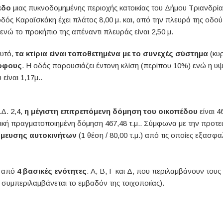
πεδο
μιας πυκνοδομημένης περιοχής κατοικίας του Δήμου Τριανδρ
δός Καραϊσκάκη έχει πλάτος 8,00 μ. και, από την πλευρά της οδού 
ενώ το προκήπιο της απέναντι πλευράς είναι 2,50 μ.
αυτό,
τα κτίρια είναι τοποθετημένα με το συνεχές σύστημα
(κυ
ρόφους
. Η οδός παρουσιάζει έντονη κλίση (περίπου 10%) ενώ η υ
ίναι 1,17μ..
.Δ. 2,4,
η μέγιστη επιτρεπόμενη δόμηση του οικοπέδου
είναι 4
νολική πραγματοποιημένη δόμηση 467,48 τ.μ.. Σύμφωνα με την προ
θμευσης αυτοκινήτων
(1 θέση / 80,00 τ.μ.) από τις οποίες εξασφα
ι από
4 βασικές ενότητες
: Α, Β, Γ και Δ, που περιλαμβάνουν του
συμπεριλαμβάνεται το εμβαδόν της τοιχοποιίας).