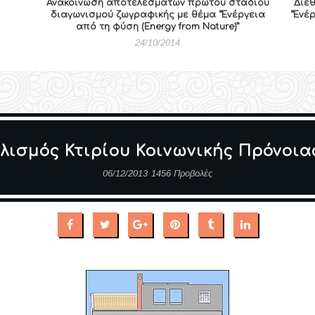
Ανακοίνωση αποτελεσμάτων πρώτου σταδίου
Διε
διαγωνισμού ζωγραφικής με θέμα “Ενέργεια
“Ενέρ
από τη φύση (Energy from Nature)”
24/10/2014
λισμός Κτιρίου Κοινωνικής Πρόνοιας
06/12/2013
1456 Προβολές