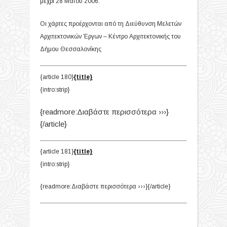
μέχρι 28 Μαΐου 2006.
Οι χάρτες προέρχονται από τη Διεύθυνση Μελετών
Αρχιτεκτονικών Έργων – Κέντρο Αρχιτεκτονικής του
Δήμου Θεσσαλονίκης
{article 180}
{title}
{intro:strip}
{readmore:Διαβάστε περισσότερα ›››}
{/article}
{article 181}
{title}
{intro:strip}
{readmore:Διαβάστε περισσότερα ›››}{/article}