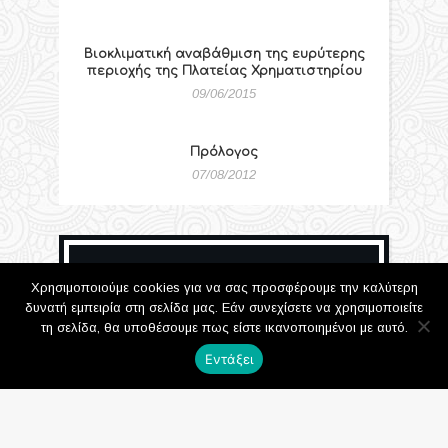
Βιοκλιματική αναβάθμιση της ευρύτερης
περιοχής της Πλατείας Χρηματιστηρίου
09/06/2015
Πρόλογος
07/08/2012
10η Έκθεση Παιδικής
Χρησιμοποιούμε cookies για να σας προσφέρουμε την καλύτερη
δυνατή εμπειρία στη σελίδα μας. Εάν συνεχίσετε να χρησιμοποιείτε
Ζωγραφικής
τη σελίδα, θα υποθέσουμε πως είστε ικανοποιημένοι με αυτό.
Αριστοτελείου
Κολλεγίου
Εντάξει
23/06/2010
1383 Προβολές