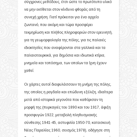
σύγχρονες μεθόδους, έτσι ώστε το πρωτότυπο υλικό
να μην εκτίθεται στον κίνδυνο φθοράς από τη
συνεχή χρήση. Γιατί πρόκειται για ένα αρχείο
ζωντανό, που ακόμη και τώρα προσφέρει
τεκμηρίωση και πλήθος πληροφοριών στον ερευνητή,
για τη γεωμορφολογία της πόλης, για τις παλαιές
ιδιοκτησίες που αναφέρονται στα γαλλικά και τα
παλαιοτουρκικά, για δημόσια και ιδιωτικά κτίρια,
μνημεία και τοπόσημα, των οποίων τα ίχνη έχουν
χαθεί.
Οι χάρτες αυτοί διαφυλάσσουν τη μνήμη της πόλης,
της οποίας η ραγδαία και επώδυνη εξέλιξη, ιδιαίτερα
μετά από ιστορικά γεγονότα που καθόρισαν τη
μορφή της (πυρκαγιές του 1890 και του 1917, άφιξη
προσφυγών 1922, μεταβολή πληθυσμιακής
σύνθεσης 1941-45, αστυφιλία 1950-70, κατασκευή
Νέας Παραλίας 1960, σεισμός 1978), οδήγησε στη