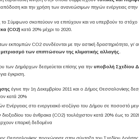
ή απόδοση και την χρήση των ανανεώσιμων πηγών ενέργειας στην 
ς το Σύμφωνο σκοπεύουν να επιτύχουν και να υπερβούν το στόχο
κα (CO2)
κατά 20% μέχρι το 2020.
των εκπομπών CO2 συνδέονται με την αστική δραστηριότητα, γι’ α
ν
μετριασμό των επιπτώσεων της κλιματικής αλλαγής
.
υ των Δημάρχων δεσμεύεται επίσης για την
υποβολή Σχεδίου 
ια έγκριση.
ησης
έγινε την 1η Δεκεμβρίου 2011 και ο Δήμος Θεσσαλονίκης δεσ
τον κατά 20%
 Ενέργειας στο ενεργειακό ισοζύγιο του Δήμου σε ποσοστό με
ιοξειδίου του άνθρακα (CO2) τουλάχιστον κατά 20% έως το 2020
πάρχουν επαρκή δεδομένα
ήμος Θεσσαλονίκης προχώρησε στην σύνταξη του Σχεδίου Δράσης γ