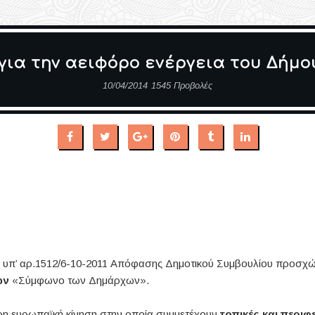
για την αειφόρο ενέργεια του Δήμ
10/04/2014
1545 Προβολές
ς υπ’ αρ.1512/6-10-2011 Απόφασης Δημοτικού Συμβουλίου προσχ
ών
«Σύμφωνο των Δημάρχων».
ρη ευρωπαϊκή κίνηση στην οποία συμμετέχουν
τοπικές και περιφ