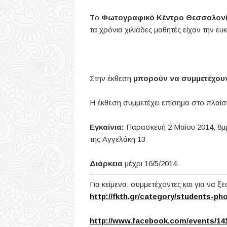
Tο
Φωτογραφικό Κέντρο Θεσσαλον
τα χρόνια χιλιάδες μαθητές είχαν την ευ
Στην έκθεση
μπορούν να συμμετέχου
Η έκθεση συμμετέχει επίσημα στο πλαί
Εγκαίνια:
Παρασκευή 2 Μαίου 2014, 8μμ
της Αγγελάκη 13
Διάρκεια
μέχρι 16/5/2014.
Για κείμενα, συμμετέχοντες και για να ξ
http://fkth.gr/category/students-ph
http://www.facebook.com/events/141