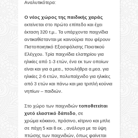
Αναλυτικότερα:
Ο νέος χώρος της παιδικής χαράς
εκτείνεται στο πρώτο επίπεδο και έχει
έκταση 320 τ.μ.. Τα υπάρχοντα παιχνίδια
αντικαθίστανται με καινούρια που φέρουν
Πιστοποιητικό Εξασφάλισης Ποιοτικού
Ελέγχου. Τρία παιχνίδια ελατηρίου για
ηλικίες από 1-3 ετών, ένα εκ των οποίων
είναι και για α.μεα., τσουλήθρα α.μεα. για
ηλικίες 2-6 ετών, πολυπαίχνιδο για ηλικίες
από 3 ετών και πάνω και μια τριπλή κούνια
νηπίων – παιδιών.
Στο χώρο των παιχνιδιών
τοποθετείται
χυτό ελαστικό δάπεδο
, σε
χρώμα κόκκινο, πράσινο, κίτρινο και μπλε
σε πάχη 5 και 8 εκ. , ανάλογα με τα ύψη
πτώσης των παιχνιδιών, όπως φαίνεται