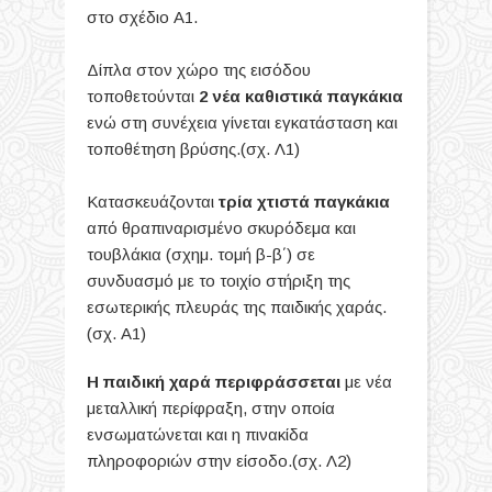
στο σχέδιο Α1.
Δίπλα στον χώρο της εισόδου
τοποθετούνται
2 νέα καθιστικά παγκάκια
ενώ στη συνέχεια γίνεται εγκατάσταση και
τοποθέτηση βρύσης.(σχ. Λ1)
Κατασκευάζονται
τρία χτιστά παγκάκια
από θραπιναρισμένο σκυρόδεμα και
τουβλάκια (σχημ. τομή β-β΄) σε
συνδυασμό με το τοιχίο στήριξη της
εσωτερικής πλευράς της παιδικής χαράς.
(σχ. Α1)
Η παιδική χαρά περιφράσσεται
με νέα
μεταλλική περίφραξη, στην οποία
ενσωματώνεται και η πινακίδα
πληροφοριών στην είσοδο.(σχ. Λ2)