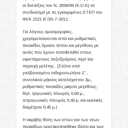
οι διατάξεις του Ν. 2696/99 (Κ.Ο.Κ) σε
συνδυασμό με τις εγκεκριμένες ΕΤΕΠ του
ΦΕΚ 2221 Β΄/30-7-2012.
Για λόγους ομοιομορφίας,
χρησιμοποιούνται ιστοί και ρυθμιστικές
πινακίδες όμοιου τύπου και μεγέθους με
αυτές που έχουν τοποθετηθεί στους
υφιστάμενους πεζοδρόμους περί την
περιοχή μελέτης. (Στύλοι από
γαλβανισμένο σιδηροσωλήνα 2΄΄,
συνολικού μήκους κατελάχιστον 3μ.,
ρυθμιστικές πινακίδες μικρού μεγέθους,
δηλ. τριγωνικές πλευράς 0,60 μ.,
τετραγωνικές πλευράς 0,40 μ. και κυκλικές
διαμέτρου 0,45 μ.)
Η ακριβής θέση των ιστών και των νέων
πινακίδων οριστικοποιήθηκε βάσει και των