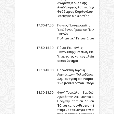
Ανδρέας Κουράκης
Αντιδήμαρχος Αστικού Σχεδιασμού
Θεόδωρος Καράογλου
Υπουργός Μακεδονίας – Θράκης
17.30-17.50
Γιάννης Πολυχρονιάδης
Υπεύθυνος Γραφείου Προγραμματισμού
Συκεών
Πολιτιστική Γειτονιά του Δήμου Νε
17.50-18.10
Πάνος Ρεμούνδος
Συντονιστής Creativity Platform
Υπηρεσίες και εργαλεία που υποστη
οικοσύστημα
.
18.10-18.30
Παρασκευή Ταράνη
Αρχιτέκτων – Πολεοδόμος
Δημιουργική οικονομία και αναπλάσ
Ένα μοντέλο που μπορεί να είναι δι
18.30-18.50
Φανή Τσαπάλα – Βαρδούλη
Αρχιτέκτων, Διευθύντρια Τεχνικών Υπηρε
Προγραμματισμού
Δήμου Τρικκαίων
Τόποι και συνδέσεις – Δίκτυο ολο
παρεμβάσεων για την ανάπλαση του