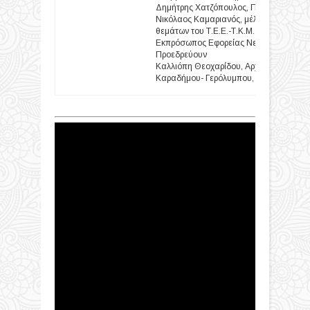
Δημήτρης Χατζόπουλος, Πρόεδρος Σ.Α.Θ
Νικόλαος Καμαριανός, μέλος της μόνιμη
θεμάτων του Τ.Ε.Ε.-Τ.Κ.Μ.
Εκπρόσωπος Εφορείας Νεωτέρων Μνημ
Προεδρεύουν
Καλλιόπη Θεοχαρίδου, Αρχιτέκτων Ανασ
Καραδήμου- Γερόλυμπου, Ομότιμη Καθη