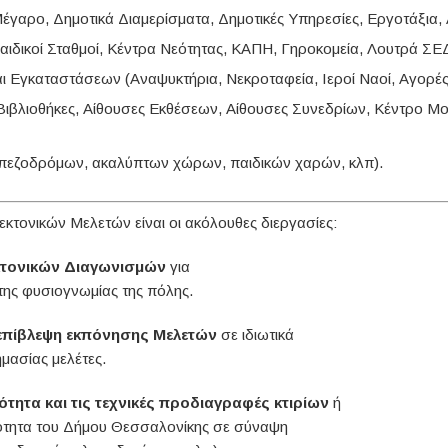
έγαρο, Δημοτικά Διαμερίσματα, Δημοτικές Υπηρεσίες, Εργοτάξια,
ιδικοί Σταθμοί, Κέντρα Νεότητας, ΚΑΠΗ, Γηροκομεία, Λουτρά ΣΕΔΕ
 Εγκαταστάσεων (Αναψυκτήρια, Νεκροταφεία, Ιεροί Ναοί, Αγορές
Βιβλιοθήκες, Αίθουσες Εκθέσεων, Αίθουσες Συνεδρίων, Κέντρο Μο
πεζοδρόμων, ακαλύπτων χώρων, παιδικών χαρών, κλπ).
εκτονικών Μελετών είναι οι ακόλουθες διεργασίες:
εκτονικών Διαγωνισμών
για
της φυσιογνωμίας της πόλης.
 επίβλεψη εκπόνησης Μελετών
σε ιδιωτικά
ημασίας μελέτες.
τητα και τις τεχνικές προδιαγραφές κτιρίων
ή
ότητα του Δήμου Θεσσαλονίκης σε σύναψη