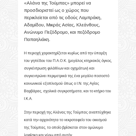
«Αλάνα της Τούμπας» μπορεί να
προσδιοριστεί ως ο χώρος που
περικλείεται από τις οδούς Λαμπράκη,
Αδαμίδου, Μικράς Ασίας, Κλεάνθους,
Ανώνυμο Πεζόδρομο, και πεζόδρομο
Παπαηλιάκη.
Η περιοχή χαρακτηρίζεται κυρίως από την ύπαρξη
του γηπέδου του Π.Α.Ο.Κ. (μεγάλος κτηριακός όγκος,
συγκέντρωση φιλάθλων και οχημάτων) και
συγκεντρώνει περιμετρικά της ένα μεγάλο ποσοστό
κοινωνικού εξοπλισμού όπως ο Ι.Ν. της Αγίας
Βαρβάρας, σχολικά συγκροτήματα, και το κτήριο του
Ι.Κ.Α.
Στην περιοχή της Αλάνας της Τούμπας αναπτύχθηκε
κατά την αρχαιότητα το νεκροταφείο του οικισμού
της Τούμπας, το οποίο βρίσκεται στον ομώνυμο
λοφίσκο και γύρω από αυτόν.