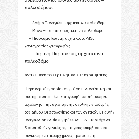
πολεοδόμους:
– Ασήμο Παναγιώτη, αρχιτέκτονα-πολεοδόμο
– Μάνο Ευστράτιο, αρχιτέκτονα-πολεοδόμο
– Πισσούριο Ιωάννη, αρχιτέκτονα-MSc
χαρτογραφίας-γεωγραφίας
– Ταράνη Παρασκευή, αρχιτέκτονα-
πολεοδόμο
Αντικείμενο του Ερευνητικού Προγράμματος
Η ερευνητική εργασία αφορούσε την αναλυτική και
συστηματοποιημένη καταγραφή, αποτύπωση και
αξιολόγηση της υφιστάμενης σχολικής υποδομής
του Δήμου Θεσσαλο­νίκης και των σχετικών με αυτήν
αναγκών, σε ενιαίο περιβάλλον G.I.S., με στόχο να
διατυπωθούν γενικές στρατηγικές επέμβασης και
συγκεκριμένες ιεραρχημένες προτάσεις, η