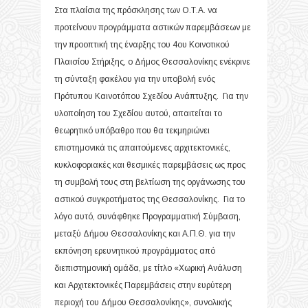
Στα πλαίσια της πρόσκλησης των Ο.Τ.Α. να
προτείνουν προγράμματα αστικών παρεμβάσεων με
την προοπτική της έναρξης του 4
ου
Κοινοτικού
Πλαισίου Στήριξης, ο Δήμος Θεσσαλονίκης ενέκρινε
τη σύνταξη φακέλου για την υποβολή ενός
Πρότυπου Καινοτόπου Σχεδίου Ανάπτυξης. Για την
υλοποίηση του Σχεδίου αυτού, απαιτείται το
θεωρητικό υπόβαθρο που θα τεκμηριώνει
επιστημονικά τις απαιτούμενες αρχιτεκτονικές,
κυκλοφοριακές και θεσμικές παρεμβάσεις ως προς
τη συμβολή τους στη βελτίωση της οργάνωσης του
αστικού συγκροτήματος της Θεσσαλονίκης. Για το
λόγο αυτό, συνάφθηκε Προγραμματική Σύμβαση,
μεταξύ Δήμου Θεσσαλονίκης και Α.Π.Θ. για την
εκπόνηση ερευνητικού προγράμματος από
διεπιστημονική ομάδα, με τίτλο «Χωρική Ανάλυση
και Αρχιτεκτονικές Παρεμβάσεις στην ευρύτερη
περιοχή του Δήμου Θεσσαλονίκης», συνολικής