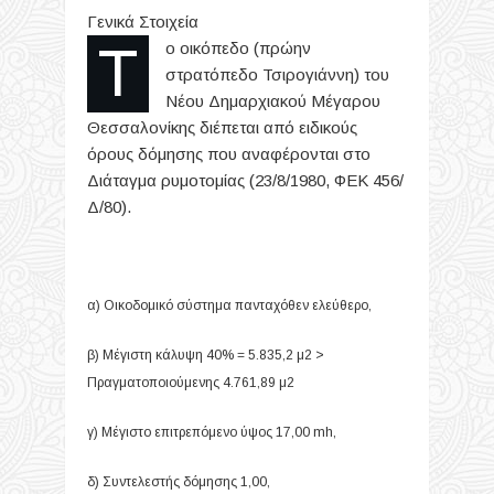
Γενικά Στοιχεία
Το οικόπεδο (πρώην
στρατόπεδο Τσιρογιάννη) του
Νέου Δημαρχιακού Μέγαρου
Θεσσαλονίκης διέπεται από ειδικούς
όρους δόμησης που αναφέρονται στο
Διάταγμα ρυμοτομίας (23/8/1980, ΦΕΚ 456/
Δ/80).
α) Οικοδομικό σύστημα πανταχόθεν ελεύθερο,
β) Μέγιστη κάλυψη 40% = 5.835,2 μ2 >
Πραγματοποιούμενης 4.761,89 μ2
γ) Μέγιστο επιτρεπόμενο ύψος 17,00 mh,
δ) Συντελεστής δόμησης 1,00,