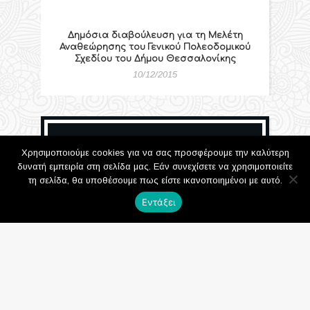
Δημόσια διαβούλευση για τη Μελέτη
Αναθεώρησης του Γενικού Πολεοδομικού
Σχεδίου του Δήμου Θεσσαλονίκης
10/12/2015
Ανάπλαση του
Χρησιμοποιούμε cookies για να σας προσφέρουμε την καλύτερη
δυνατή εμπειρία στη σελίδα μας. Εάν συνεχίσετε να χρησιμοποιείτε
περιβάλλοντος
τη σελίδα, θα υποθέσουμε πως είστε ικανοποιημένοι με αυτό.
χώρου της Ροτόντα
Εντάξει
15/06/2010
1731 Προβολές