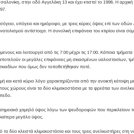
σαλονίκη, στην οδό Αγγελάκη 13 και έχει κτιστεί το 1998. Η αρχική
97.
 ισόγειο, υπόγειο και ημιόροφο, με τρεις κύριες όψεις επί των οδ
ατολισμού αντίστοιχα. Η συνολική επιφάνεια του κτιρίου είναι σύ
μενους και λειτουργεί από τις 7:00 μέχρι τις 17:00. Κάποια τμήματα
 αποτελούν οι μεγάλες επιφάνειες μη σκιασμένων υαλοστασίων, τ
σκιαδίων που όμως δεν τοποθετήθηκαν ποτέ.
ή και κατά κύριο λόγο χαρακτηρίζονται από την ανοικτή κάτοψη με
υς χώρους είναι τα δύο κλιμακοστάσια με τα φρεάτια των ανελκ
όπεδο.
αι σημειακά χαμηλό ύψος λόγω των ψευδοροφών που περικλείουν τ
διαίτερα μεγάλο ύψος.
α δύο κλειστά κλιμακοστάσια και τους τρεις ανελκυστήρες στη νό