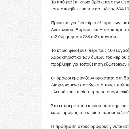
Το υπό μελέτη κτίριο βρίσκεται στην Θεσ
τροποποιήθηκε με τον αρ. αδείας 694/19
Πρόκειται για ένα κτίριο έξι ορόφων, με
Ανατολικού, Βόρειου και Δυτικού προσαν
m2 δόμησης και 288 m2 υπογείου.
Το κτίριο φιλοξενεί περί τους 100 εργαζό
Χαρακτηριστικό των όψεων του κτιρίου
πρόβλεψη για τοποθέτηση εξωτερικών 
Οι όροφοι εμφανίζουν ομοιότητα στη δομ
Διαχωρισμένα σαφώς από τους υπόλοιπο
πλευρά του κτηρίου προς το όμορο οικ
Στο εσωτερικό του κτιρίου παρατηρείτ
έκτος όροφος του κτιρίου παρουσιάζει ι
Η πρόσβαση στους ορόφους γίνεται από τ