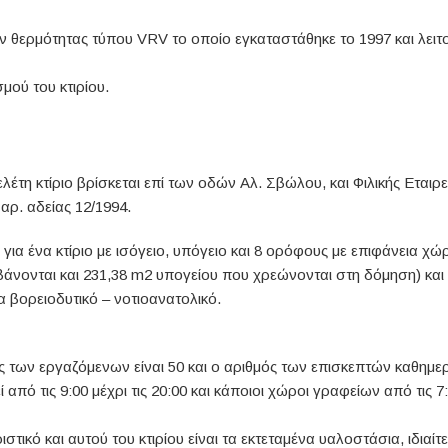
ιών θερμότητας τύπου VRV το οποίο εγκαταστάθηκε το 1997 και λειτ
μού του κτιρίου.
λέτη κτίριο βρίσκεται επί των οδών Αλ. Σβώλου, και Φιλικής Εταιρε
 αρ. αδείας 12/1994.
 για ένα κτίριο με ισόγειο, υπόγειο και 8 ορόφους με επιφάνεια 
βάνονται και 231,38 m2 υπογείου που χρεώνονται στη δόμηση) και
α βορειοδυτικό – νοτιοανατολικό.
ς των εργαζόμενων είναι 50 και ο αριθμός των επισκεπτών καθημερ
ί από τις 9:00 μέχρι τις 20:00 και κάποιοι χώροι γραφείων από τις 7:
στικό και αυτού του κτιρίου είναι τα εκτεταμένα υαλοστάσια, ιδιαίτ