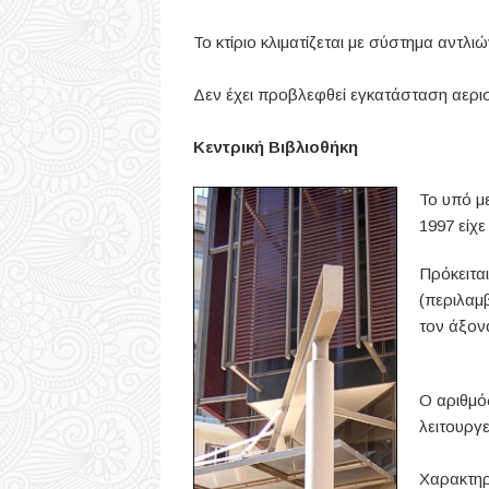
Το κτίριο κλιματίζεται με σύστημα αντλ
Δεν έχει προβλεφθεί εγκατάσταση αερισ
Κεντρική Βιβλιοθήκη
Το υπό με
1997 είχε
Πρόκειται
(περιλαμ
τον άξον
Ο αριθμό
λειτουργε
Χαρακτηρι