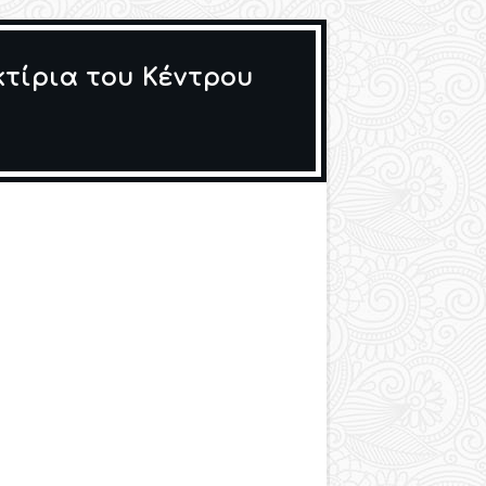
τίρια του Κέντρου
ς