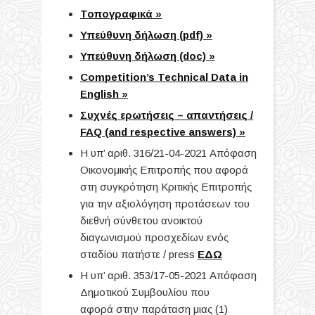
Τοπογραφικά »
Υπεύθυνη δήλωση (pdf) »
Υπεύθυνη δήλωση (doc) »
Competition’s Technical Data in
English »
Συχνές ερωτήσεις – απαντήσεις /
FAQ (and respective answers) »
Η υπ’ αριθ. 316/21-04-2021 Απόφαση
Οικονομικής Επιτροπής που αφορά
στη συγκρότηση Κριτικής Επιτροπής
για την αξιολόγηση προτάσεων του
διεθνή σύνθετου ανοικτού
διαγωνισμού προσχεδίων ενός
σταδίου πατήστε / press
ΕΔΩ
Η υπ’ αριθ. 353/17-05-2021 Απόφαση
Δημοτικού Συμβουλίου που
αφορά στην παράταση μιας (1)