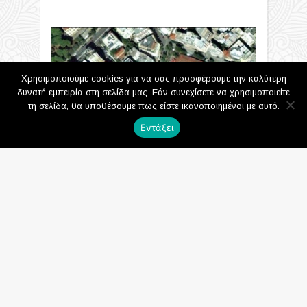
Χρησιμοποιούμε cookies για να σας προσφέρουμε την καλύτερη
δυνατή εμπειρία στη σελίδα μας. Εάν συνεχίσετε να χρησιμοποιείτε
τη σελίδα, θα υποθέσουμε πως είστε ικανοποιημένοι με αυτό.
Εντάξει
Βραβεία – Εύφημες Μνείες του
αρχιτεκτονικού διαγωνισμού προσχεδίων
για την «Δημιουργία Χώρου
Εγκαταστάσεων Κοινής Ωφέλειας στο Ο.Τ.
που περικλείεται από τις οδούς
Αλοννήσου-Μυκόνου-Άνδρου-
Σιδηροκάστρου (πρώην Στάβλοι Παπάφη)
04/07/2019