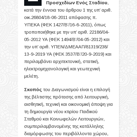
Προσχεδίων
Ενός Σταδίου
,
κατά την έννοια του άρθρου 1 της υπ’ αριθ.
οικ.26804/18-06-2011 απόφασης π.
ΥΠΕΚΑ (ΦΕΚ 1427/Β’/16-6-2011), όπως
τροποποιήθηκε με την υπ’ αριθ. 22186/04-
05-2012 ΥΑ (ΦΕΚ 1494/Β’/04-05-2012) και
την υπ’ αριθ. ΥΠΕΝ/ΔΜΕΑΑΠ/81319/238/
13-9-2019 ΥΑ (ΦΕΚ 3537/Β’/20-9-2019) και
περιλαμβάνει αρχιτεκτονική, στατική,
ηλεκτρομηχανολογική και γεωτεχνική
μελέτη.
Σκοπός
του Διαγωνισμού είναι η επιλογή
της βέλτιστης πρότασης από λειτουργική,
αισθητική, τεχνική και οικονομική άποψη για
τη δημιουργία νέου κτιρίου Παιδικού
Σταθμού και Κοινωφελών Λειτουργιών,
συμπεριλαμβανομένης της κατάλληλης
διαμόρφωσης του περιβάλλοντα χώρου,