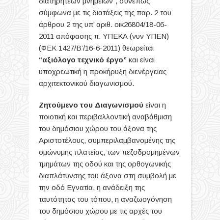
διατηρητέων μνημείων”, συνεπώς
σύμφωνα με τις διατάξεις της παρ. 2 του
άρθρου 2 της υπ’ αριθ. οικ26804/18-06-
2011 απόφασης π. ΥΠΕΚΑ (νυν ΥΠΕΝ)
(ΦΕΚ 1427/Β’/16-6-2011) θεωρείται
“αξιόλογο τεχνικό έργο”
και είναι
υποχρεωτική η προκήρυξη διενέργειας
αρχιτεκτονικού διαγωνισμού.
Ζητούμενο του Διαγωνισμού
είναι η
ποιοτική και περιβαλλοντική αναβάθμιση
του δημόσιου χώρου του άξονα της
Αριστοτέλους, συμπεριλαμβανομένης της
ομώνυμης πλατείας, των πεζοδρομημένων
τμημάτων της οδού και της ορθογωνικής
διαπλάτυνσης του άξονα στη συμβολή με
την οδό Εγνατία, η ανάδειξη της
ταυτότητας του τόπου, η αναζωογόνηση
του δημόσιου χώρου με τις αρχές του