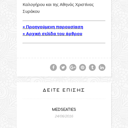
Καλογήρου και της Αθηνάς Χριστίνας
Συράκου
Προηγούμενη παρουσίαση
«
Αρχική σελίδα του άρθρου
«
ΔΕΊΤΕ ΕΠΊΣΗΣ
MEDSEATIES
24/06/2016