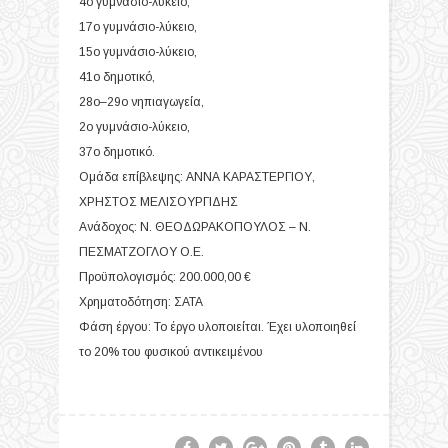
4
ο
γυμνάσιο-λύκειο,
17
ο
γυμνάσιο-λύκειο,
15
ο
γυμνάσιο-λύκειο,
41
ο
δημοτικό,
28
ο
–29
ο
νηπιαγωγεία,
2
ο
γυμνάσιο-λύκειο,
37
ο
δημοτικό.
Ομάδα επίβλεψης: ΑΝΝΑ ΚΑΡΑΣΤΕΡΓΙΟΥ,
ΧΡΗΣΤΟΣ ΜΕΛΙΣΟΥΡΓΙΔΗΣ
Ανάδοχος: Ν. ΘΕΟΔΩΡΑΚΟΠΟΥΛΟΣ – Ν.
ΠΕΣΜΑΤΖΟΓΛΟΥ Ο.Ε.
Προϋπολογισμός: 200.000,00 €
Χρηματοδότηση: ΣΑΤΑ
Φάση έργου: Το έργο υλοποιείται. Έχει υλοποιηθεί
το 20% του φυσικού αντικειμένου