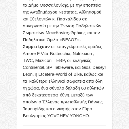
το Δήμο Θεσσαλονίκης, με την εποπτεία
της Αντιδημάρχου Νεότητας, Αθλητισμού
και Εθελοντών κ. Πασχαλίδου σε
συνεργασία με την Ένωση Ποδηλατικών
Σωματείων Μακεδονίας-Θράκης και τον
Ποδηλατικό Όμιλο «ΒΕΛΟΣ».
Συμμετέχουν
οι επαγγελματικές ομάδες
Amore E Vita-Bottecchia, Nutrιxxion ,
TWC, Mazicon – EBP, οι ελληνικές
Continental, SP Tableware, και Gios-Deseyr
Leon, η Etcetera-World of Bike, καθώς και
τα καλύτερα ελληνικά σωματεία από όλη
τη χώρα, ένα σύνολο δηλαδή 80 αθλητών
από δεκατέσσερα έθνη, μεταξύ των
οποίων ο Έλληνας πρωταθλητής Γιάννης
Ταμουρίδης και ο νικητής στον Γύρο
Βουλγαρίας YOVCHEV YONCHO.