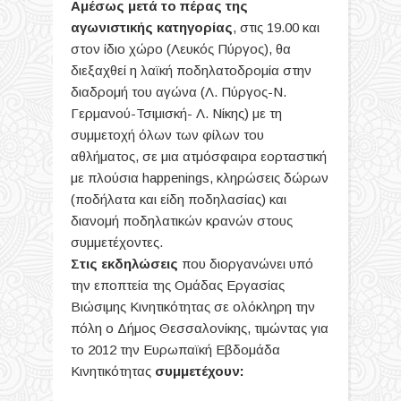
Αμέσως μετά το πέρας της
αγωνιστικής κατηγορίας
, στις 19.00 και
στον ίδιο χώρο (Λευκός Πύργος), θα
διεξαχθεί η λαϊκή ποδηλατοδρομία στην
διαδρομή του αγώνα (Λ. Πύργος-Ν.
Γερμανού-Τσιμισκή- Λ. Νίκης) με τη
συμμετοχή όλων των φίλων του
αθλήματος, σε μια ατμόσφαιρα εορταστική
με πλούσια happenings, κληρώσεις δώρων
(ποδήλατα και είδη ποδηλασίας) και
διανομή ποδηλατικών κρανών στους
συμμετέχοντες.
Στις εκδηλώσεις
που διοργανώνει υπό
την εποπτεία της Ομάδας Εργασίας
Βιώσιμης Κινητικότητας σε ολόκληρη την
πόλη ο Δήμος Θεσσαλονίκης, τιμώντας για
το 2012 την Ευρωπαϊκή Εβδομάδα
Κινητικότητας
συμμετέχουν: