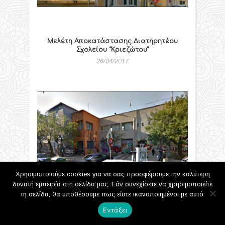
Μελέτη Αποκατάστασης Διατηρητέου
Σχολείου “Κριεζώτου”
26/04/2017
Χρησιμοποιούμε cookies για να σας προσφέρουμε την καλύτερη
δυνατή εμπειρία στη σελίδα μας. Εάν συνεχίσετε να χρησιμοποιείτε
τη σελίδα, θα υποθέσουμε πως είστε ικανοποιημένοι με αυτό.
Μελέτη στατικής ενίσχυσης και
ενεργειακής αναβάθμισης του σχολικού
Εντάξει
συγκροτήματος στην οδό Συγγρού 31