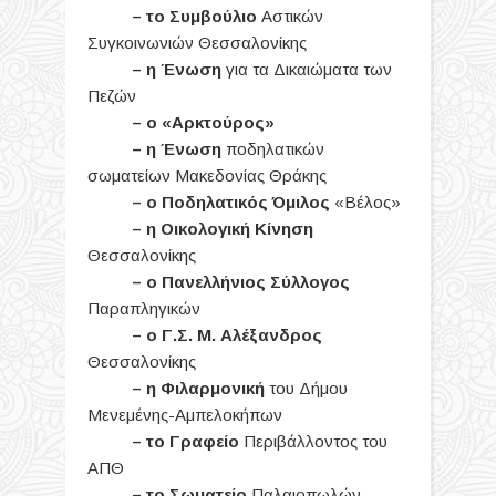
– το Συμβούλιο
Αστικών
Συγκοινωνιών Θεσσαλονίκης
– η Ένωση
για τα Δικαιώματα των
Πεζών
– ο «Αρκτούρος»
– η Ένωση
ποδηλατικών
σωματείων Μακεδονίας Θράκης
– ο Ποδηλατικός Όμιλος
«Βέλος»
– η Οικολογική Κίνηση
Θεσσαλονίκης
– ο Πανελλήνιος Σύλλογος
Παραπληγικών
– ο Γ.Σ. Μ. Αλέξανδρος
Θεσσαλονίκης
– η Φιλαρμονική
του Δήμου
Μενεμένης-Αμπελοκήπων
– το Γραφείο
Περιβάλλοντος του
ΑΠΘ
– το Σωματείο
Παλαιοπωλών