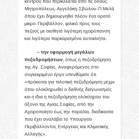
κέντρου που περικλείεται από τις οδούς
Μητροπόλεως-Αγγελάκη-Σβώλου-Π.Μελά
όπου έχει δημιουργηθεί πλέον ένα ορατό
μικρο-Περιβάλλον, φιλικό προς τους
πεζούς με αισθητά λιγότερη ηχορύπανση
και λιγότερα παρκαρισμένα αυτοκίνητα.
– την εφαρμογή μεγάλων
πεζοδρομήσεων
, όπως η πεζοδρόμηση
της Αγ. Σοφίας. Αναφερόμενος στο
συγκεκριμένο έργο υπενθύμισε ότι
«πρόκειται για πιλοτική πεζοδρόμηση μέχρι
ότου ολοκληρωθεί ο διεθνής διαγωνισμός
και η ίδια η πεζοδρόμηση ολόκληρου του
άξονα της Αγίας Σοφίας, από την
Αχειροποίητο έως την παραλία, διαδικασία
που έχει αναλάβει το Υπουργείο
Περιβάλλοντος Ενέργειας και Κλιματικής
Αλλαγής».