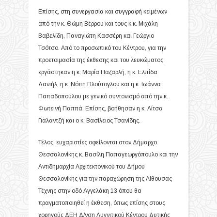
Επίσης, στη συνεργασία και συγγραφή κειμένων
από την κ. Θώμη Βέρρου και τους κ.κ. Μιχάλη
Βαβελίδη, Παναγιώτη Κασσέρη και Γεώργιο
Τσότσο. Από το προσωπικό του Κέντρου, για την
προετοιμασία της έκθεσης και του λευκώματος
εργάστηκαν η κ. Μαρία Παζαρλή, η κ. Ελπίδα
Δανιήλ, η κ. Νόπη Πλούτογλου και η κ. Ιωάννα
Παπαδοπούλου με γενικό συντονισμό από την κ.
Φωτεινή Παππά. Επίσης, βοήθησαν η κ. Λίτσα
Γιαλαντζή και ο κ. Βασίλειος Τσανίδης.
Τέλος, ευχαριστίες οφείλονται στον Δήμαρχο
Θεσσαλονίκης κ. Βασίλη Παπαγεωργόπουλο και την
Αντιδημαρχία Αρχιτεκτονικού του Δήμου
Θεσσαλονίκης για την παραχώρηση της Αίθουσας
Τέχνης στην οδό Αγγελάκη 13 όπου θα
πραγματοποιηθεί η έκθεση, όπως επίσης στους
χορηγούς ΔΕΗ Δ/νση Λυγνιτικού Κέντρου Δυτικής