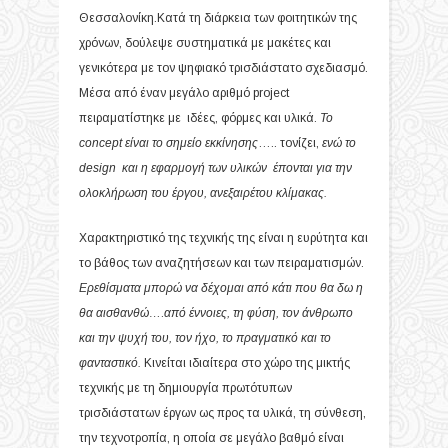
Θεσσαλονίκη.Κατά τη διάρκεια των φοιτητικών της
χρόνων, δούλεψε συστηματικά με μακέτες και
γενικότερα με τον ψηφιακό τρισδιάστατο σχεδιασμό.
Μέσα από έναν μεγάλο αριθμό project
πειραματίστηκε με ιδέες, φόρμες και υλικά.
Το
concept
είναι το
σημείο εκκίνησης
….. τονίζει,
ενώ το
design και η εφαρμογή των υλικών έπονται για την
ολοκλήρωση του έργου, ανεξαιρέτου κλίμακας.
Χαρακτηριστικό της τεχνικής της είναι η ευρύτητα και
το βάθος των αναζητήσεων και των πειραματισμών.
Ερεθίσματα μπορώ να δέχομαι από κάτι που θα δω η
θα αισθανθώ…
.
από έννοιες, τη φύση, τον άνθρωπο
και την ψυχή του, τον ήχο, το πραγματικό και το
φανταστικό.
Κινείται ιδιαίτερα στο χώρο της μικτής
τεχνικής με τη δημιουργία πρωτότυπων
τρισδιάστατων έργων ως προς τα υλικά, τη σύνθεση,
την τεχνοτροπία, η οποία σε μεγάλο βαθμό είναι