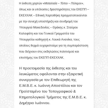
Η έκθεση χαρτών «
Μεταλλεία – Τόποι – Πόλεμοι
»,
όπως και οι υπόλοιπες δραστηριότητες του ΕΚΕΠΠ –
ΕΚΕΧΧΑΚ – Εθνική Χαρτοθήκη πραγματοποιούνται
με την συνεχή υποστήριξη και συνδρομή του
Υπουργού Μακεδονίας – Θράκης κ. Σταύρου
Καλαφάτη και του Γενικού Γραμματέα του
Υπουργείου καθηγητή κ. Λουκά Ανανίκα, τους
οποίους θερμά ευχαριστούμε για τη συμπαράσταση
που δείχνουν στις εκδηλώσεις πολιτισμού και
επιστήμης του ΕΚΕΠΠ-ΕΚΕΧΧΑΚ.
Η προετοιμασία της έκθεσης και του
λευκώματος οφείλονται στην εξαιρετική
συνεργασία με τον Επιθεωρητή της
Ε.Μ.Β.Ε. κ. Ιωάννη Αποστόλου και τον
Προϊσταμένο του Τοπογραφικού &
Κτηματολογικού Τμήματος της Ε.Μ.Β.Ε. κ.
Δημήτριο Ιωάννου.