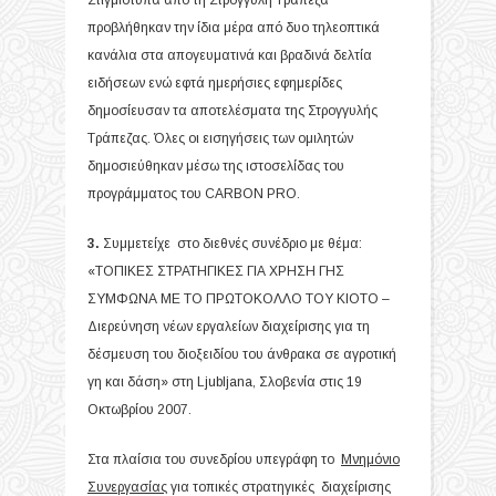
Στιγμιότυπα από τη Στρογγυλή Τράπεζα
προβλήθηκαν την ίδια μέρα από δυο τηλεοπτικά
κανάλια στα απογευματινά και βραδινά δελτία
ειδήσεων ενώ εφτά ημερήσιες εφημερίδες
δημοσίευσαν τα αποτελέσματα της Στρογγυλής
Τράπεζας. Όλες οι εισηγήσεις των ομιλητών
δημοσιεύθηκαν μέσω της ιστοσελίδας του
προγράμματος του CARBON PRO.
3.
Συμμετείχε στο διεθνές συνέδριο με θέμα:
«ΤΟΠΙΚΕΣ ΣΤΡΑΤΗΓΙΚΕΣ ΓΙΑ ΧΡΗΣΗ ΓΗΣ
ΣΥΜΦΩΝΑ ΜΕ ΤΟ ΠΡΩΤΟΚΟΛΛΟ ΤΟΥ ΚΙΟΤΟ –
Διερεύνηση νέων εργαλείων διαχείρισης για τη
δέσμευση του διοξειδίου του άνθρακα σε αγροτική
γη και δάση» στη Ljubljana, Σλοβενία στις 19
Οκτωβρίου 2007.
Στα πλαίσια του συνεδρίου υπεγράφη το
Μνημόνιο
Συνεργασίας
για τοπικές στρατηγικές διαχείρισης