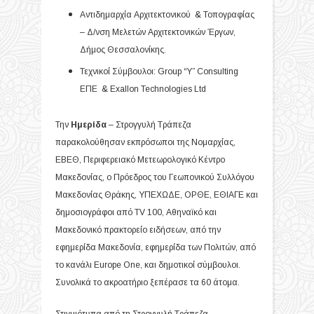
Αντιδημαρχία Αρχιτεκτονικού & Τοπογραφίας
– Δ/νση Μελετών Αρχιτεκτονικών Έργων,
Δήμος Θεσσαλονίκης.
Τεχνικοί Σύμβουλοι: Group “Y” Cοnsulting
ΕΠΕ & Exallon Technologies Ltd
Την
Ημερίδα
– Στρογγυλή Τράπεζα
παρακολούθησαν εκπρόσωποι της Νομαρχίας,
ΕΒΕΘ, Περιφερειακό Μετεωρολογικό Κέντρο
Μακεδονίας, ο Πρόεδρος του Γεωπονικού Συλλόγου
Μακεδονίας Θράκης, ΥΠΕΧΩΔΕ, ΟΡΘΕ, ΕΘΙΑΓΕ και
δημοσιογράφοι από TV 100, Αθηναϊκό και
Μακεδονικό πρακτορείο ειδήσεων, από την
εφημερίδα Μακεδονία, εφημερίδα των Πολιτών, από
το κανάλι Europe One, και δημοτικοί σύμβουλοι.
Συνολικά το ακροατήριο ξεπέρασε τα 60 άτομα.