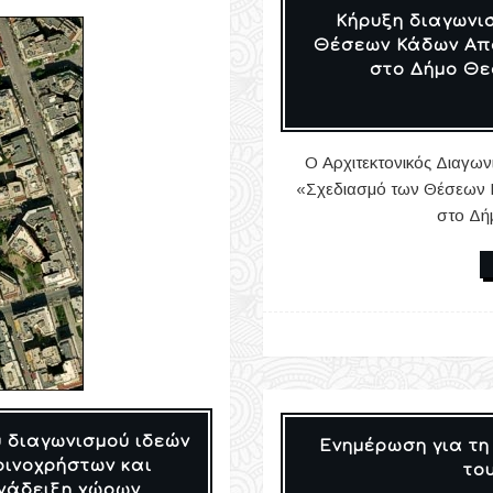
Κήρυξη διαγωνισ
Θέσεων Κάδων Απ
στο Δήμο Θε
Ο Αρχιτεκτονικός Διαγων
«Σχεδιασμό των Θέσεων 
στο Δή
 διαγωνισμού ιδεών
Ενημέρωση για τη
οινοχρήστων και
το
νάδειξη χώρων