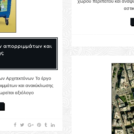
χώρου περιπάτου και αναψ
αστι
ν απορριμμάτων και
ης
ων Αρχιτεκτόνων Το έργο
ιμμάτων και ανακύκλωσης
ρείται αξιόλογο