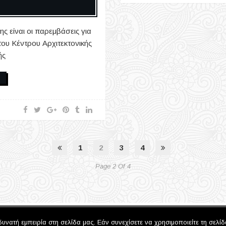
ς είναι οι παρεμβάσεις για
του Κέντρου Αρχιτεκτονικής
ής
1
2
3
4
Page 2 Of 4
ατή εμπειρία στη σελίδα μας. Εάν συνεχίσετε να χρησιμοποιείτε τη σελίδ